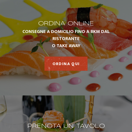
ORDINA ONLINE
CONSEGNE A DOMICILIO FINO A 8KM DAL
RISTORANTE
O TAKE AWAY
ORDINA QUI
PRENOTA UN TAVOLO