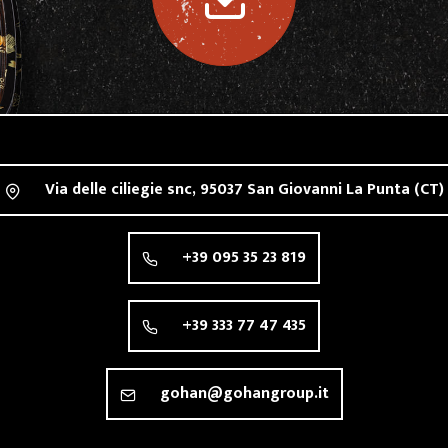
Via delle ciliegie snc,
95037
San Giovanni La Punta
(CT)
+39 095 35 23 819
+39 333 77 47 435
gohan@gohangroup.it