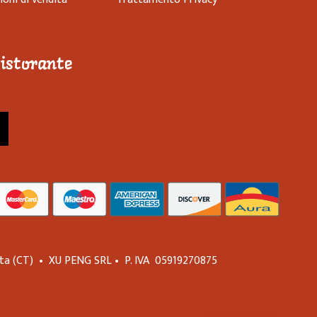
ristorante
nta
(CT)
•
XU PENG SRL
•
P. IVA
05919270875