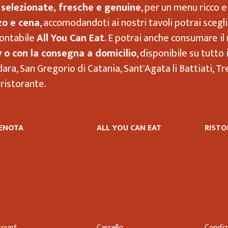
selezionate, fresche e genuine
, per un menu ricco e
zo e cena
, accomodandoti ai nostri tavoli potrai sceg
montabile
All You Can Eat
. E potrai anche consumare il 
 o con la consegna a domicilio
, disponibile su tutto
edara, San Gregorio di Catania, Sant'Agata li Battiati, 
 ristorante.
ENOTA
ALL YOU CAN EAT
RISTO
count
Carrello
Condiz