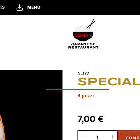
819
MENU
ORDINA ONLINE
N. 177
SPECIA
PRENOTA
4 pezzi
ALL YOU CAN EAT
7,00 €
RISTORANTE
COMP