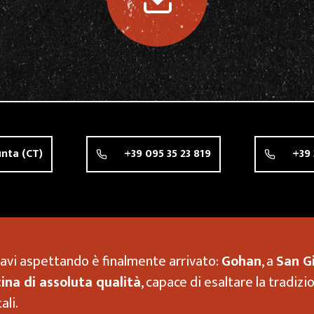
unta
(CT)
+39 095 35 23 819
+39 
i La Punta
avi aspettando è finalmente arrivato:
Gohan
, a
San Gi
ina di assoluta qualità
, capace di esaltare la tradizi
ali.