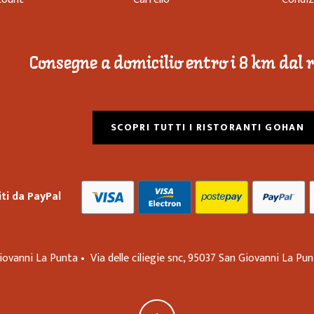
Consegne a domicilio entro i 8 km dal 
SCOPRI TUTTI I RISTORANTI GOHAN
ti da PayPal
iovanni La Punta •
Via delle ciliegie snc,
95037
San Giovanni La Pu