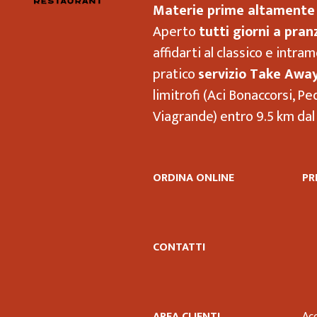
Materie prime altamente 
Aperto
tutti giorni a pran
affidarti al classico e intra
pratico
servizio Take Away
limitrofi (Aci Bonaccorsi, P
Viagrande) entro 9.5 km dal
ORDINA ONLINE
PR
CONTATTI
AREA CLIENTI
Ac