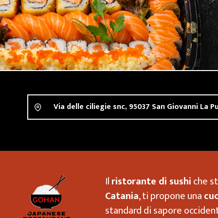
Via delle ciliegie snc,
95037
San Giovanni La P
Il
ristorante di sushi
Ristorante Gohan San Giovann
che st
Catania
, ti propone una
cuc
standard di sapore occident