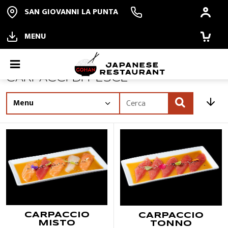
SAN GIOVANNI LA PUNTA
MENU
CARPACCIO カルパッチョ
CARPACCI DI PESCE
ORDINA ONLINE
Offerte
PRENOTA
ALL YOU CAN EAT
RISTORANTE
CARPACCIO
CARPACCIO
MISTO
TONNO