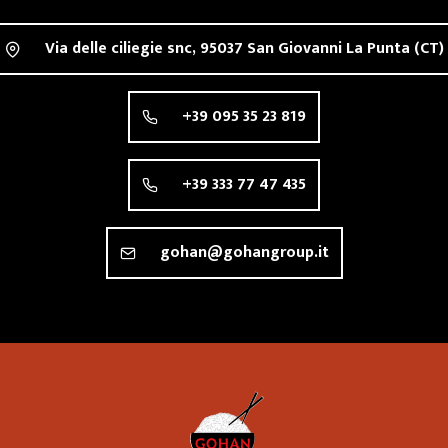
Via delle ciliegie snc,
95037
San Giovanni La Punta
(CT)
+39 095 35 23 819
+39 333 77 47 435
gohan@gohangroup.it
Ristorante 