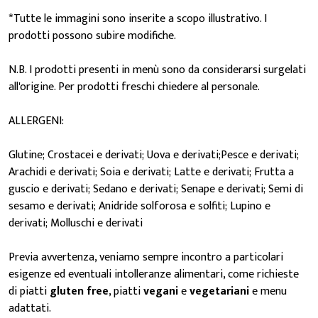
*Tutte le immagini sono inserite a scopo illustrativo. I
prodotti possono subire modifiche.
N.B. I prodotti presenti in menù sono da considerarsi surgelati
all'origine. Per prodotti freschi chiedere al personale.
ALLERGENI:
Glutine; Crostacei e derivati; Uova e derivati;Pesce e derivati;
Arachidi e derivati; Soia e derivati; Latte e derivati; Frutta a
guscio e derivati; Sedano e derivati; Senape e derivati; Semi di
sesamo e derivati; Anidride solforosa e solfiti; Lupino e
derivati; Molluschi e derivati
Previa avvertenza, veniamo sempre incontro a particolari
esigenze ed eventuali intolleranze alimentari, come richieste
di piatti
gluten free
, piatti
vegani
e
vegetariani
e menu
adattati.