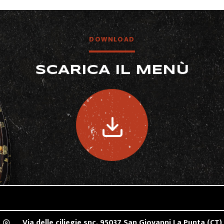
DOWNLOAD
SCARICA IL MENÙ
Via delle ciliegie snc,
95037
San Giovanni La Punta
(CT)