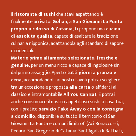
Il
ristorante di sushi
che stavi aspettando è
finalmente arrivato:
Gohan
, a
San Giovanni La Punta,
proprio a ridosso di Catania
, ti propone una
cucina
di assoluta qualità
, capace di esaltare la tradizione
culinaria nipponica, adattandola agli standard di sapore
occidentali.
Materie prime altamente selezionate, fresche e
genuine
, per un menu ricco e capace di ingolosire sin
dal primo assaggio. Aperto
tutti giorni a pranzo e
cena
, accomodandoti ai nostri tavoli potrai scegliere
tra un’eccezionale proposta
alla carta
o affidarti al
classico e intramontabile
All You Can Eat
. E potrai
anche consumare il nostro appetitoso sushi a casa tua,
con il pratico
servizio Take Away o con la consegna
a domicilio
, disponibile su tutto il territorio di San
Giovanni La Punta e comuni limitrofi (Aci Bonaccorsi,
Pedara, San Gregorio di Catania, Sant'Agata li Battiati,