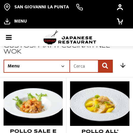
SAN GIOVANNI LA PUNTA
MENU
WOK 鍋を炒める
GUSTOSI PIATTI CUCINATI NEL
WOK
ORDINA ONLINE
PRENOTA
Offerte
ALL YOU CAN EAT
RISTORANTE
POLLO SALE E
POLLO ALL'