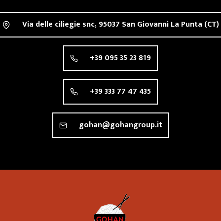
Via delle ciliegie snc,
95037
San Giovanni La Punta
(CT)
+39 095 35 23 819
+39 333 77 47 435
gohan@gohangroup.it
Ristorante 