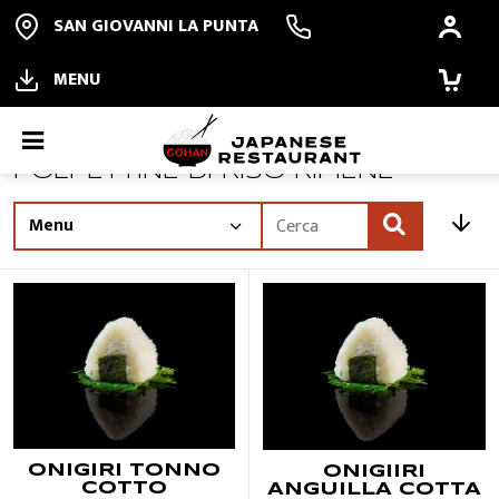
SAN GIOVANNI LA PUNTA
MENU
ONIGIRI おにぎり
POLPETTINE DI RISO RIPIENE
ORDINA ONLINE
Offerte
PRENOTA
ALL YOU CAN EAT
RISTORANTE
ONIGIRI TONNO
ONIGIIRI
COTTO
ANGUILLA COTTA