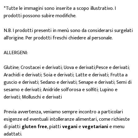
*Tutte le immagini sono inserite a scopo illustrativo. I
prodotti possono subire modifiche.
N.B. I prodotti presenti in menù sono da considerarsi surgelati
all'origine. Per prodotti freschi chiedere al personale.
ALLERGENI:
Glutine; Crostacei e derivati; Uova e derivati;Pesce e derivati;
Arachidi e derivati; Soia e derivati; Latte e derivati; Frutta a
guscio e derivati; Sedano e derivati; Senape e derivati; Semi di
sesamo e derivati; Anidride solforosa e solfiti; Lupino e
derivati; Molluschi e derivati
Previa avvertenza, veniamo sempre incontro a particolari
esigenze ed eventuali intolleranze alimentari, come richieste
di piatti
gluten free
, piatti
vegani
e
vegetariani
e menu
adattati.