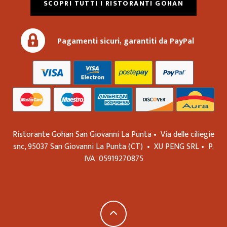
SCOPRI TUTTI I RISTORANTI GOHAN
Pagamenti sicuri, garantiti da PayPal
Ristorante Gohan San Giovanni La Punta •
Via delle ciliegie
snc,
95037
San Giovanni La Punta
(CT)
•
XU PENG SRL
•
P.
IVA
05919270875