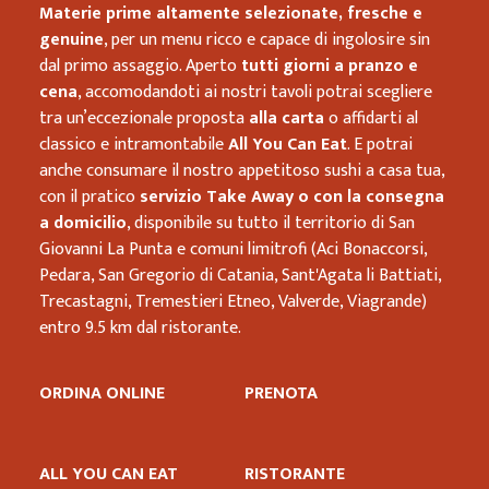
Materie prime altamente selezionate, fresche e
genuine
, per un menu ricco e capace di ingolosire sin
dal primo assaggio. Aperto
tutti giorni a pranzo e
cena
, accomodandoti ai nostri tavoli potrai scegliere
tra un’eccezionale proposta
alla carta
o affidarti al
classico e intramontabile
All You Can Eat
. E potrai
anche consumare il nostro appetitoso sushi a casa tua,
con il pratico
servizio Take Away o con la consegna
a domicilio
, disponibile su tutto il territorio di San
Giovanni La Punta e comuni limitrofi (Aci Bonaccorsi,
Pedara, San Gregorio di Catania, Sant'Agata li Battiati,
Trecastagni, Tremestieri Etneo, Valverde, Viagrande)
entro 9.5 km dal ristorante.
ORDINA ONLINE
PRENOTA
ALL YOU CAN EAT
RISTORANTE