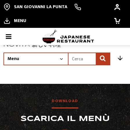
SAN GIOVANNI LA PUNTA
MENU
NOVITÀ 新しい料理
NOVITÀ 新しい料理
ORDINA ONLINE
Offerte
PRENOTA
ALL YOU CAN EAT
DOWNLOAD
RISTORANTE
SCARICA IL MENÙ