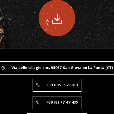
QUALITÀ
CONTATTI
Via delle ciliegie snc,
95037
San Giovanni La Punta
(CT)
+39 095 35 23 819
+39 333 77 47 435